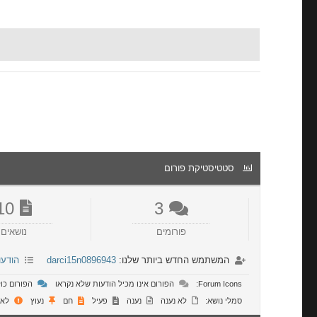
סטטיסטיקת פורום
10
3
פורומים
נושאים
המשתמש החדש ביותר שלנו:
darci15n0896943
הודעו
Forum Icons:
הפורום אינו מכיל הודעות שלא נקראו
הפורום כול
סמלי נושא:
לא נענה
נענה
פעיל
חם
נעוץ
לא 