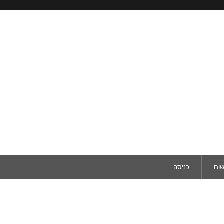
שום
כניסה