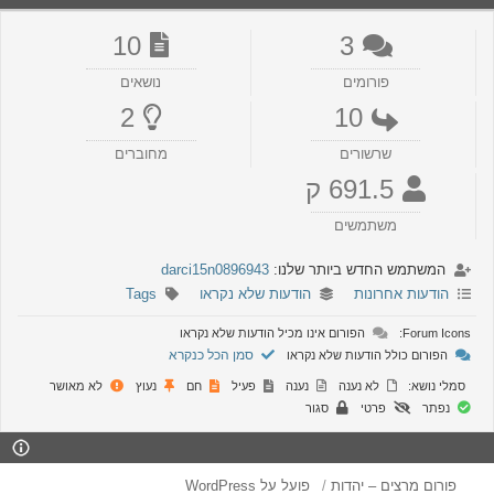
10
3
פורומים
נושאים
2
10
שרשורים
מחוברים
691.5 ק
משתמשים
המשתמש החדש ביותר שלנו:
darci15n0896943
הודעות אחרונות
הודעות שלא נקראו
Tags
Forum Icons:
הפורום אינו מכיל הודעות שלא נקראו
סמן הכל כנקרא
הפורום כולל הודעות שלא נקראו
סמלי נושא:
לא נענה
נענה
פעיל
חם
נעוץ
לא מאושר
נפתר
פרטי
סגור
פורום מרצים – יהדות
פועל על WordPress