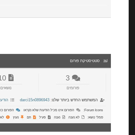
סטטיסטיקת פורום
10
3
פורומים
נושאים
המשתמש החדש ביותר שלנו:
darci15n0896943
הודעו
Forum Icons:
הפורום אינו מכיל הודעות שלא נקראו
הפורום כול
סמלי נושא:
לא נענה
נענה
פעיל
חם
נעוץ
לא 