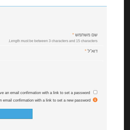
שם משתמש
*
Length must be between 3 characters and 15 characters.
דוא"ל
*
ive an email confirmation with a link to set a password.
After registration you will receive an email confirmation with a link to set a new password