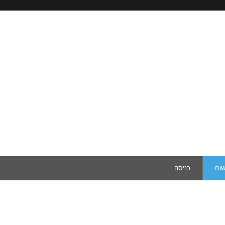
שום
כניסה