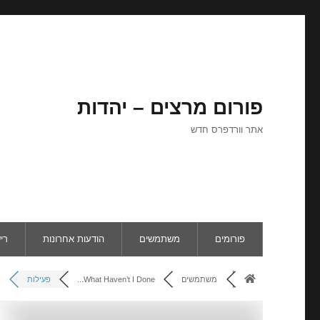
פורום מרצים – יהדות
אתר וורדפרס חדש
פורומים
משתמשים
הודעות אחרונות
רי
משתמשים
What Haven’t I Done...
פעילות