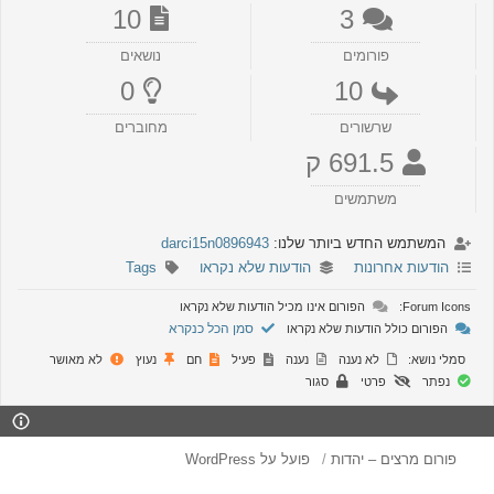
10
3
פורומים
נושאים
0
10
שרשורים
מחוברים
691.5 ק
משתמשים
המשתמש החדש ביותר שלנו:
darci15n0896943
הודעות אחרונות
הודעות שלא נקראו
Tags
Forum Icons:
הפורום אינו מכיל הודעות שלא נקראו
סמן הכל כנקרא
הפורום כולל הודעות שלא נקראו
סמלי נושא:
לא נענה
נענה
פעיל
חם
נעוץ
לא מאושר
נפתר
פרטי
סגור
פורום מרצים – יהדות
פועל על WordPress