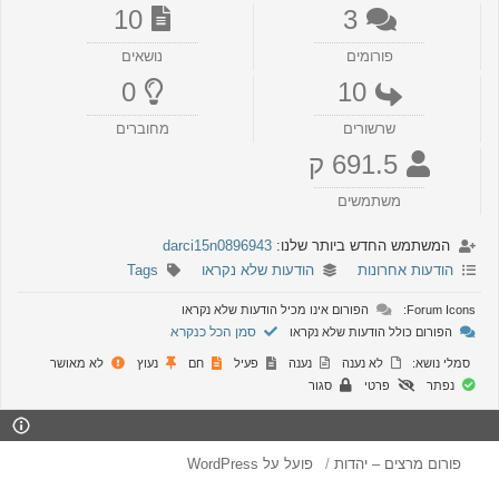
10
3
פורומים
נושאים
0
10
שרשורים
מחוברים
691.5 ק
משתמשים
המשתמש החדש ביותר שלנו:
darci15n0896943
הודעות אחרונות
הודעות שלא נקראו
Tags
Forum Icons:
הפורום אינו מכיל הודעות שלא נקראו
סמן הכל כנקרא
הפורום כולל הודעות שלא נקראו
סמלי נושא:
לא נענה
נענה
פעיל
חם
נעוץ
לא מאושר
נפתר
פרטי
סגור
פורום מרצים – יהדות
פועל על WordPress