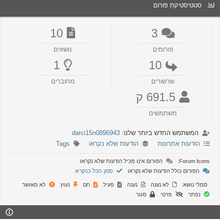
סטטיסטיקת פורום
10
3
פורומים
נושאים
1
10
שרשורים
מחוברים
691.5 ק
משתמשים
המשתמש החדש ביותר שלנו:
darci15n0896943
הודעות אחרונות
הודעות שלא נקראו
Tags
Forum Icons:
הפורום אינו מכיל הודעות שלא נקראו
סמן הכל כנקרא
הפורום כולל הודעות שלא נקראו
סמלי נושא:
לא נענה
נענה
פעיל
חם
נעוץ
לא מאושר
נפתר
פרטי
סגור