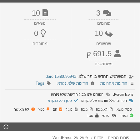
10
3
פורומים
נושאים
0
10
שרשורים
מחוברים
691.5 ק
משתמשים
המשתמש החדש ביותר שלנו:
darci15n0896943
הודעות אחרונות
הודעות שלא נקראו
Tags
Forum Icons:
הפורום אינו מכיל הודעות שלא נקראו
סמן הכל כנקרא
הפורום כולל הודעות שלא נקראו
סמלי נושא:
לא נענה
נענה
פעיל
חם
נעוץ
לא מאושר
נפתר
פרטי
סגור
פורום מרצים – יהדות
פועל על WordPress