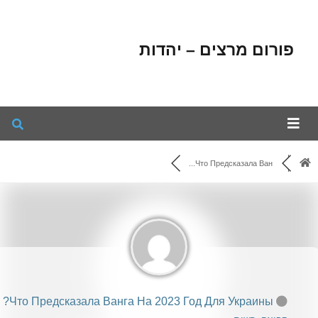
פורום מרצים – יהדות
Что Предсказала Ван...
Что Предсказала Ванга На 2023 Год Для Украины?