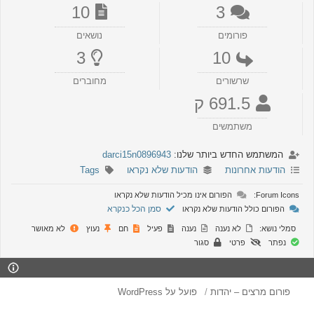
10
3
פורומים
נושאים
3
10
שרשורים
מחוברים
691.5 ק
משתמשים
המשתמש החדש ביותר שלנו:
darci15n0896943
הודעות אחרונות
הודעות שלא נקראו
Tags
Forum Icons:
הפורום אינו מכיל הודעות שלא נקראו
סמן הכל כנקרא
הפורום כולל הודעות שלא נקראו
סמלי נושא:
לא נענה
נענה
פעיל
חם
נעוץ
לא מאושר
נפתר
פרטי
סגור
פורום מרצים – יהדות
פועל על WordPress