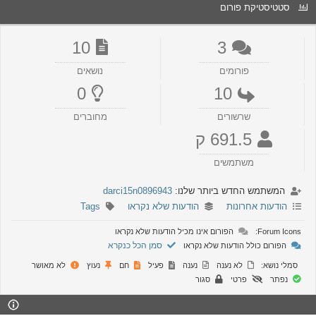
סטטיסטיקת פורום
10
3
פורומים
נושאים
0
10
שרשורים
מחוברים
691.5 ק
משתמשים
המשתמש החדש ביותר שלנו:
darci15n0896943
הודעות אחרונות
הודעות שלא נקראו
Tags
Forum Icons:
הפורום אינו מכיל הודעות שלא נקראו
סמן הכל כנקרא
הפורום כולל הודעות שלא נקראו
סמלי נושא:
לא נענה
נענה
פעיל
חם
נעוץ
לא מאושר
נפתר
פרטי
סגור