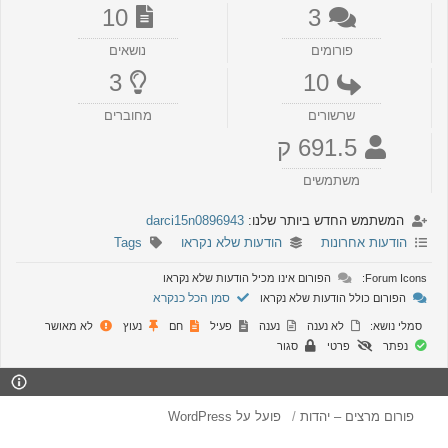
10
3
פורומים
נושאים
3
10
שרשורים
מחוברים
691.5 ק
משתמשים
המשתמש החדש ביותר שלנו:
darci15n0896943
הודעות אחרונות
הודעות שלא נקראו
Tags
Forum Icons:
הפורום אינו מכיל הודעות שלא נקראו
סמן הכל כנקרא
הפורום כולל הודעות שלא נקראו
סמלי נושא:
לא נענה
נענה
פעיל
חם
נעוץ
לא מאושר
נפתר
פרטי
סגור
פורום מרצים – יהדות
פועל על WordPress