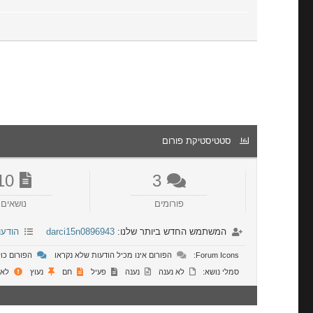
סטטיסטיקת פורום
10
3
פורומים
נושאים
המשתמש החדש ביותר שלנו:
darci15n0896943
הודעו
Forum Icons:
הפורום אינו מכיל הודעות שלא נקראו
הפורום כול
סמלי נושא:
לא נענה
נענה
פעיל
חם
נעוץ
לא 