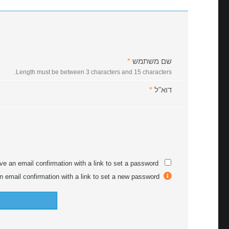
שם משתמש
*
Length must be between 3 characters and 15 characters.
דוא"ל
*
ive an email confirmation with a link to set a password.
After registration you will receive an email confirmation with a link to set a new password