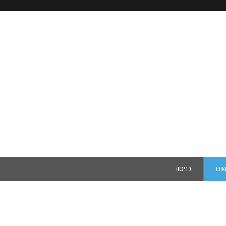
שום
כניסה