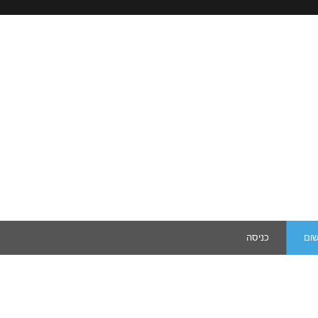
שום
כניסה