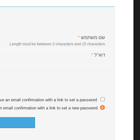
שם משתמש
*
Length must be between 3 characters and 15 characters.
דוא"ל
*
ive an email confirmation with a link to set a password.
After registration you will receive an email confirmation with a link to set a new password