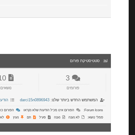
סטטיסטיקת פורום
10
3
פורומים
נושאים
המשתמש החדש ביותר שלנו:
darci15n0896943
הודעו
Forum Icons:
הפורום אינו מכיל הודעות שלא נקראו
הפורום כול
סמלי נושא:
לא נענה
נענה
פעיל
חם
נעוץ
לא 