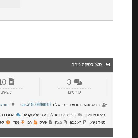
סטטיסטיקת פורום
10
3
פורומים
נושאים
המשתמש החדש ביותר שלנו:
darci15n0896943
הודעו
Forum Icons:
הפורום אינו מכיל הודעות שלא נקראו
הפורום כול
סמלי נושא:
לא נענה
נענה
פעיל
חם
נעוץ
לא 