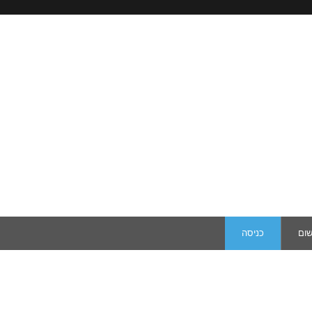
שום
כניסה