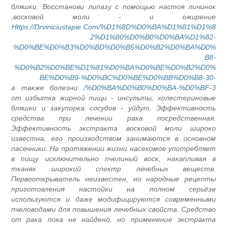
бляшки. Восстанови липазу с помощью настоя личинок
восковой моли - и ожирение,
Https://Drviniciustapie.Com/%D1%8D%D0%BA%D1%81%D1%8
2%D1%80%D0%B0%D0%BA%D1%82-
%D0%BE%D0%B3%D0%BD%D0%B5%D0%B2%D0%BA%D0%
B8-
%D0%B2%D0%BE%D1%81%D0%BA%D0%BE%D0%B2%D0%
BE%D0%B9-%D0%BC%D0%BE%D0%BB%D0%B8-30-
а также болезни
%D0%BA%D0%B0%D0%BA-%D0%BF-3/
от избытка жирной пищи - инсульты, холестериновые
бляшки и закупорка сосудов - уйдут. Эффективность
средства при лечении рака посредственная.
Эффективность экстракта восковой моли широко
известна, его производством занимаются в основном
пасечники. На протяжении жизни насекомое употребляет
в пищу исключительно пчелиный воск, накапливая в
тканях широкий спектр лечебных веществ.
Первооткрыватель неизвестен, но народные рецепты
приготовления настойки на полном серьёзе
используются и даже модифицируются современными
пчеловодами для повышения лечебных свойств. Средство
от рака пока не найдено, но применение экстракта