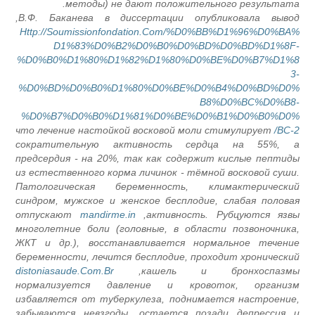
методы) не дают положительного результата.
В.Ф. Баканева в диссертации опубликовала вывод,
Http://Soumissionfondation.Com/%D0%BB%D1%96%D0%BA%
D1%83%D0%B2%D0%B0%D0%BD%D0%BD%D1%8F-
%D0%B0%D1%80%D1%82%D1%80%D0%BE%D0%B7%D1%8
3-
%D0%BD%D0%B0%D1%80%D0%BE%D0%B4%D0%BD%D0%
B8%D0%BC%D0%B8-
%D0%B7%D0%B0%D1%81%D0%BE%D0%B1%D0%B0%D0%
что лечение настойкой восковой моли стимулирует
BC-2/
сократительную активность сердца на 55%, а
предсердия - на 20%, так как содержит кислые пептиды
из естественного корма личинок - тёмной восковой суши.
Патологическая беременность, климактерический
синдром, мужское и женское бесплодие, слабая половая
отпускают
mandirme.in
активность. Рубцуются язвы,
многолетние боли (головные, в области позвоночника,
ЖКТ и др.), восстанавливается нормальное течение
беременности, лечится бесплодие, проходит хронический
distoniasaude.Com.Br
кашель и бронхоспазмы,
нормализуется давление и кровоток, организм
избавляется от туберкулеза, поднимается настроение,
забываются невзгоды, остается позади депрессия и