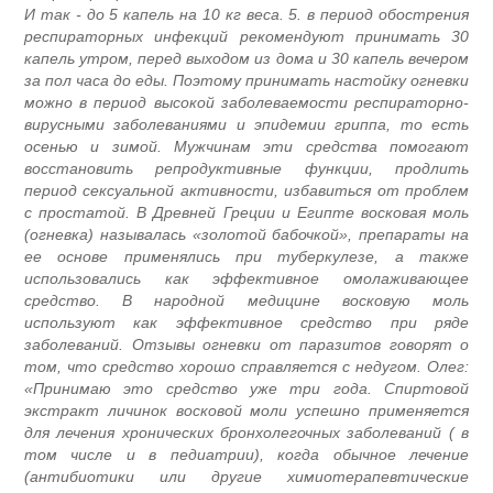
И так - до 5 капель на 10 кг веса. 5. в период обострения
респираторных инфекций рекомендуют принимать 30
капель утром, перед выходом из дома и 30 капель вечером
за пол часа до еды. Поэтому принимать настойку огневки
можно в период высокой заболеваемости респираторно-
вирусными заболеваниями и эпидемии гриппа, то есть
осенью и зимой. Мужчинам эти средства помогают
восстановить репродуктивные функции, продлить
период сексуальной активности, избавиться от проблем
с простатой. В Древней Греции и Египте восковая моль
(огневка) называлась «золотой бабочкой», препараты на
ее основе применялись при туберкулезе, а также
использовались как эффективное омолаживающее
средство. В народной медицине восковую моль
используют как эффективное средство при ряде
заболеваний. Отзывы огневки от паразитов говорят о
том, что средство хорошо справляется с недугом. Олег:
«Принимаю это средство уже три года. Спиртовой
экстракт личинок восковой моли успешно применяется
для лечения хронических бронхолегочных заболеваний ( в
том числе и в педиатрии), когда обычное лечение
(антибиотики или другие химиотерапевтические