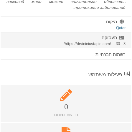
восковой моли может значительно облегчить
протекание заболеваний.
מיקום
Qatar
תעסוקה
https://drviniciustapie.com/----30---3/
רשתות חברתיות
פעילות משתמש
0
הודעות בפורום