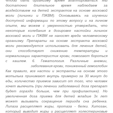
чтобы дать организму время адаптироваться. Мы
достаточно длительное время наблюдаем за
воздействием на детей экстрактов на основе восковой
моли (личинки и ПЖВМ). Основываясь на изучении
доступной информации по этому вопросу и на личном
опыте, мы можем с уверенностью утверждать, что
некоторые колебания в дозировке настойки личинок
восковой моли и ПЖВМ не наносят вреда человеческому
организму. Препараты на основе экстракта восковой
моли рекомендуется использовать для лечения детей,
они способствуют снижению температуры и
нормализации характеристик крови, помогают бороться
с кашлем. 6. Гематология. Различные анемии,
заболевания крови, пониженный гемоглобин.
Как правило, все настои и экстракты на основе этого
мотылька принимают внутрь примерно за 30 минут до
еды, количество приемов зависит от того, что человек
хочет вылечить (при лечении заболеваний доза препарат
будет гораздо больше, чем при профилактике). Но
увеличенная доза приема для детей младше 3х лет
может вызывать сокращение периода сна ребенка.
Липаза расщепляет жиры, протаза - белки. Хитозан,
который выводит жиры и расщепляет холестериновые