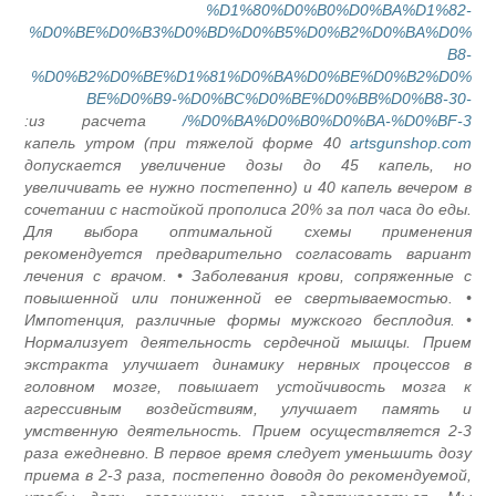
%D1%80%D0%B0%D0%BA%D1%82-
%D0%BE%D0%B3%D0%BD%D0%B5%D0%B2%D0%BA%D0%
B8-
%D0%B2%D0%BE%D1%81%D0%BA%D0%BE%D0%B2%D0%
BE%D0%B9-%D0%BC%D0%BE%D0%BB%D0%B8-30-
из расчета:
%D0%BA%D0%B0%D0%BA-%D0%BF-3/
40 капель утром (при тяжелой форме
artsgunshop.com
допускается увеличение дозы до 45 капель, но
увеличивать ее нужно постепенно) и 40 капель вечером в
сочетании с настойкой прополиса 20% за пол часа до еды.
Для выбора оптимальной схемы применения
рекомендуется предварительно согласовать вариант
лечения с врачом. • Заболевания крови, сопряженные с
повышенной или пониженной ее свертываемостью. •
Импотенция, различные формы мужского бесплодия. •
Нормализует деятельность сердечной мышцы. Прием
экстракта улучшает динамику нервных процессов в
головном мозге, повышает устойчивость мозга к
агрессивным воздействиям, улучшает память и
умственную деятельность. Прием осуществляется 2-3
раза ежедневно. В первое время следует уменьшить дозу
приема в 2-3 раза, постепенно доводя до рекомендуемой,