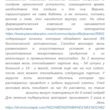
синдром хронической усталости, сокращается время,
необходимое для отдыха и для сна. Вернее,
паразитирует не сама бабочка, а ее личинки, питаясь
воском и тем, что находится внутри сот. Ни одна
фармацевтическая компания не занимается
производством лекарственных препаратов,
https://www.pianosbaratos.com/community/profile/jeannie35841
содержащих личинки, которые обладают высокой
95/
биологической активностью. Сегодня восковую моль
размножают в искусственных условиях в целях
приготовления лекарственных продуктов и их
реализации в промышленных масштабах. За 2 минуты
восковая моль откладывает партию яиц - 54 штуки у
большой и 14 - у малой, потом ещё час на них сидит,
после чего может откладывать следующую партию. У
вирусов есть восковая оболочка, которая при
растворении приводит к гибели вирусной клетки. Улей
восковая моль покидает за час до рассвета, но такие
визиты могут повторяться до 4 ночей подряд.
Для лечения туберкулеза препарат принимают 2 раза в
день,
https://drviniciustapie.com/%D1%8D%D0%BA%D1%81%D1%82