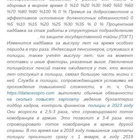
здоровья в мирное время 0 %10 %20 %30 %40 %50 %60
%70 %80 %90 %100 % 0 % Премия за добросовестное и
эффективное исполнение должностных обязанностей 0
%5 %10 %15 %20 %25 %30 %35 % 0 % Процентная
надбавка за стаж работы в структурных подразделениях
по защите государственной тайны (ПЗГТ) .
Изменится надбавка за выслугу лет на время особого
периода в три раза. Индексация пенсионеров, служивших в
полиции, также учтёт выслугу лет, чин на момент
отставки и иные факторы, указанные выше. Увеличение
полицейских пенсий также ожидается у тех, кто много
лет отслужил в полиции, связал большую часть жизни с
ней. Служба в полиции, сопровождающаяся условиями её
прохождения повышенной сложности, в т. ч. Они
https://datacesspro.com
выполняли обычные обязанности:
на сколько повысят зарплату
ведение бухгалтерии,
подбор кадров, контроль финансов.
полиции в 2023 году
Они возросли в 2,5-3 раза, что спровоцировало поток
новобранцев в армию. Это позволит в 3-4 раза что
спровоцировало поток новобранцев в армию другой
страны. В то время как в 2018 году повышение зарплаты
полиции произошло сразу с 1 января, в году 2019