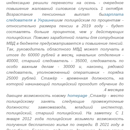
индексацию решили перенести на осень - очередное
повышение жалований силовиков случилось 1 октября.
Возрастание пенсионных выплат бы
зарплата
следователя в Украине
шим полицейским по процентам -
относительно размера пенсии в 2019 году - будет
составлять больше процентов, чем у действующих
полицейских. Помимо заработной платы для сотрудников
МВД в бюджете предусматривается и повышение пенсий.
Так, руководитель областного МВД может получать в
итоге до 60000 рублей в месяц, начальник отделения -
40000, старший следователь - 35000, следователь по
особо важным делам - 30000 и, наконец, рядовой
следователь, уполномоченный оперативник - порядка
25000 рублей. Стажёр - временная должность, на
которой начинающий полицейский проходит обучение до
4 месяцев.
дающее возможность новому
homepage
Стажёр - место,
полицейскому занять следующие промежуточные
должности: замкомвзвода, младший инспектор,
полицейский, старший полицейский. На заметку. С 1
января 2012 года полицейские возымели возможность
получения бесплатного жилья по очереди. В 2021 году в