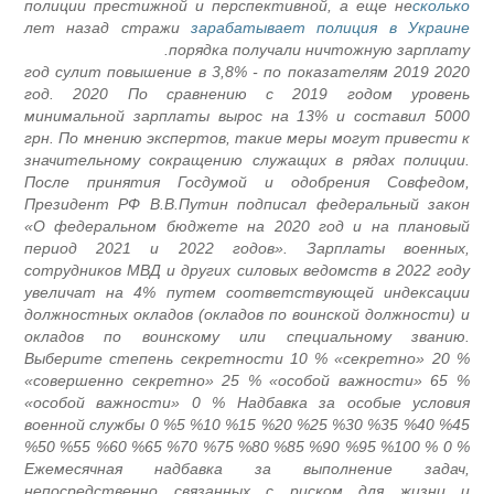
полиции престижной и перспективной, а еще не
сколько
лет назад стражи
зарабатывает полиция в Украине
порядка получали ничтожную зарплату.
2020 год сулит повышение в 3,8% - по показателям 2019
год. 2020 По сравнению с 2019 годом уровень
минимальной зарплаты вырос на 13% и составил 5000
грн. По мнению экспертов, такие меры могут привести к
значительному сокращению служащих в рядах полиции.
После принятия Госдумой и одобрения Совфедом,
Президент РФ В.В.Путин подписал федеральный закон
«О федеральном бюджете на 2020 год и на плановый
период 2021 и 2022 годов». Зарплаты военных,
сотрудников МВД и других силовых ведомств в 2022 году
увеличат на 4% путем соответствующей индексации
должностных окладов (окладов по воинской должности) и
окладов по воинскому или специальному званию.
Выберите степень секретности 10 % «секретно» 20 %
«совершенно секретно» 25 % «особой важности» 65 %
«особой важности» 0 % Надбавка за особые условия
военной службы 0 %5 %10 %15 %20 %25 %30 %35 %40 %45
%50 %55 %60 %65 %70 %75 %80 %85 %90 %95 %100 % 0 %
Ежемесячная надбавка за выполнение задач,
непосредственно связанных с риском для жизни и