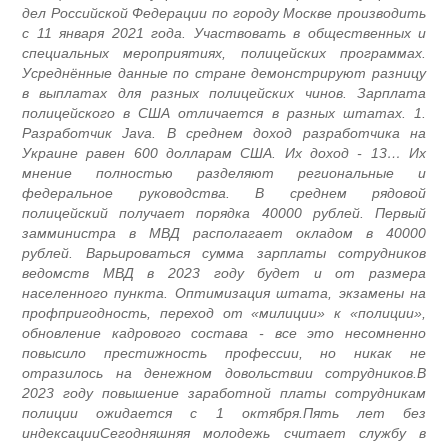
дел Российской Федерации по городу Москве производить
с 11 января 2021 года. Участвовать в общественных и
специальных мероприятиях, полицейских программах.
Усреднённые данные по стране демонстрируют разницу
в выплатах для разных полицейских чинов. Зарплата
полицейского в США отличается в разных штатах. 1.
Разработчик Java. В среднем доход разработчика на
Украине равен 600 долларам США. Их доход - 13… Их
мнение полностью разделяют региональные и
федеральное руководства. В среднем рядовой
полицейский получает порядка 40000 рублей. Первый
замминистра в МВД располагает окладом в 40000
рублей. Варьироваться сумма зарплаты сотрудников
ведомств МВД в 2023 году будет и от размера
населенного пункта. Оптимизация штата, экзамены на
профпригодность, переход от «милиции» к «полиции»,
обновление кадрового состава - все это несомненно
повысило престижность профессии, но никак не
отразилось на денежном довольствии сотрудников.В
2023 году повышение заработной платы сотрудникам
полиции ожидается с 1 октября.Пять лет без
индексацииСегодняшняя молодежь считает службу в