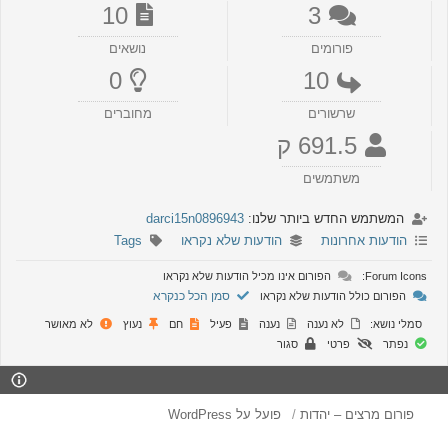
10
3
פורומים
נושאים
0
10
שרשורים
מחוברים
691.5 ק
משתמשים
המשתמש החדש ביותר שלנו:
darci15n0896943
הודעות אחרונות
הודעות שלא נקראו
Tags
Forum Icons:
הפורום אינו מכיל הודעות שלא נקראו
סמן הכל כנקרא
הפורום כולל הודעות שלא נקראו
סמלי נושא:
לא נענה
נענה
פעיל
חם
נעוץ
לא מאושר
נפתר
פרטי
סגור
פורום מרצים – יהדות
פועל על WordPress