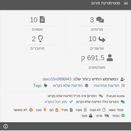
סטטיסטיקת פורום
10
3
פורומים
נושאים
2
10
שרשורים
מחוברים
691.5 ק
משתמשים
המשתמש החדש ביותר שלנו:
darci15n0896943
הודעות אחרונות
הודעות שלא נקראו
Tags
Forum Icons:
הפורום אינו מכיל הודעות שלא נקראו
סמן הכל כנקרא
הפורום כולל הודעות שלא נקראו
סמלי נושא:
לא נענה
נענה
פעיל
חם
נעוץ
לא מאושר
נפתר
פרטי
סגור