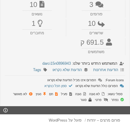
10
3
פורומים
נושאים
1
10
שרשורים
מחוברים
691.5 ק
משתמשים
המשתמש החדש ביותר שלנו:
darci15n0896943
הודעות אחרונות
הודעות שלא נקראו
Tags
Forum Icons:
הפורום אינו מכיל הודעות שלא נקראו
סמן הכל כנקרא
הפורום כולל הודעות שלא נקראו
סמלי נושא:
לא נענה
נענה
פעיל
חם
נעוץ
לא מאושר
נפתר
פרטי
סגור
פורום מרצים – יהדות
פועל על WordPress