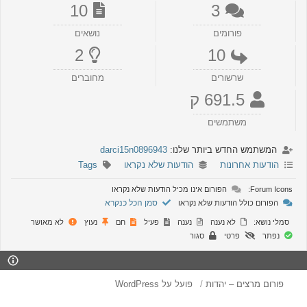
10
3
פורומים
נושאים
2
10
שרשורים
מחוברים
691.5 ק
משתמשים
המשתמש החדש ביותר שלנו:
darci15n0896943
הודעות אחרונות
הודעות שלא נקראו
Tags
Forum Icons:
הפורום אינו מכיל הודעות שלא נקראו
סמן הכל כנקרא
הפורום כולל הודעות שלא נקראו
סמלי נושא:
לא נענה
נענה
פעיל
חם
נעוץ
לא מאושר
נפתר
פרטי
סגור
פורום מרצים – יהדות
פועל על WordPress