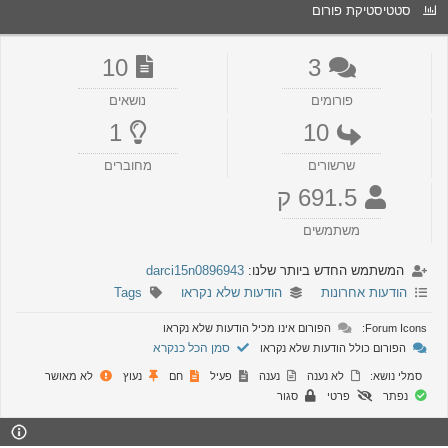
סטטיסטיקת פורום
10
3
פורומים
נושאים
1
10
שרשורים
מחוברים
691.5 ק
משתמשים
המשתמש החדש ביותר שלנו:
darci15n0896943
הודעות אחרונות
הודעות שלא נקראו
Tags
Forum Icons:
הפורום אינו מכיל הודעות שלא נקראו
סמן הכל כנקרא
הפורום כולל הודעות שלא נקראו
סמלי נושא:
לא נענה
נענה
פעיל
חם
נעוץ
לא מאושר
נפתר
פרטי
סגור