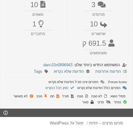
10
3
פורומים
נושאים
1
10
שרשורים
מחוברים
691.5 ק
משתמשים
המשתמש החדש ביותר שלנו:
darci15n0896943
הודעות אחרונות
הודעות שלא נקראו
Tags
Forum Icons:
הפורום אינו מכיל הודעות שלא נקראו
סמן הכל כנקרא
הפורום כולל הודעות שלא נקראו
סמלי נושא:
לא נענה
נענה
פעיל
חם
נעוץ
לא מאושר
נפתר
פרטי
סגור
פורום מרצים – יהדות
פועל על WordPress