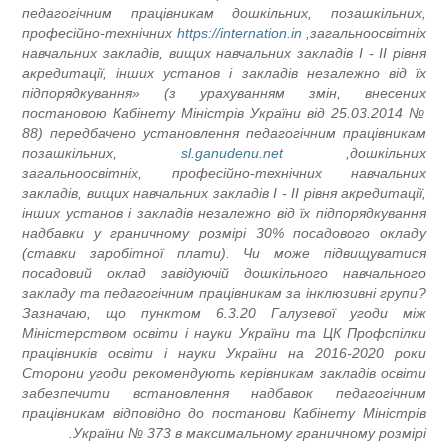
педагогічним працівникам дошкільних, позашкільних,
професійно-технічних
https://internation.in
загальноосвітніх,
навчальних закладів, вищих навчальних закладів I - II рівня
акредитації, інших установ і закладів незалежно від їх
підпорядкування» (з урахуванням змін, внесених
постановою Кабінету Міністрів України від 25.03.2014 №
88) передбачено установлення педагогічним працівникам
позашкільних,
sl.ganudenu.net
дошкільних,
загальноосвітніх, професійно-технічних навчальних
закладів, вищих навчальних закладів I - II рівня акредитації,
інших установ і закладів незалежно від їх підпорядкування
надбавки у граничному розмірі 30% посадового окладу
(ставки заробітної плати). Чи може підвищуватися
посадовий оклад завідуючій дошкільного навчального
закладу та педагогічним працівникам за інклюзивні групи?
Зазначаю, що пунктом 6.3.20 Галузевої угоди між
Міністерством освіти і науки України та ЦК Профспілки
працівників освіти і науки України на 2016-2020 роки
Сторони угоди рекомендують керівникам закладів освіти
забезпечити встановлення надбавок педагогічним
працівникам відповідно до постанови Кабінету Міністрів
України № 373 в максимальному граничному розмірі.