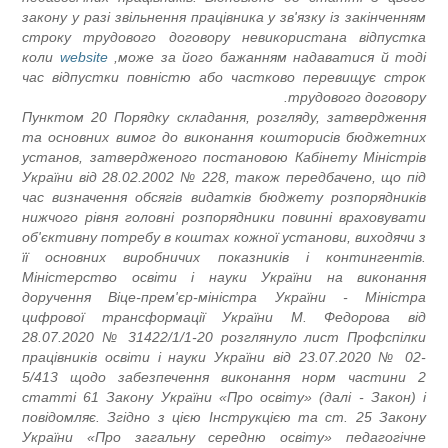
закону у разі звільнення працівника у зв'язку із закінченням
строку трудового договору невикористана відпустка
коли
website
може за його бажанням надаватися й тоді,
час відпустки повністю або частково перевищує строк
трудового договору.
Пунктом 20 Порядку складання, розгляду, затвердження
та основних вимог до виконання кошторисів бюджетних
установ, затвердженого постановою Кабінету Міністрів
України від 28.02.2002 № 228, також передбачено, що під
час визначення обсягів видатків бюджету розпорядників
нижчого рівня головні розпорядники повинні враховувати
об'єктивну потребу в коштах кожної установи, виходячи з
її основних виробничих показників і контингентів.
Міністерство освіти і науки України на виконання
доручення Віце-прем'єр-міністра України - Міністра
цифрової трансформації України М. Федорова від
28.07.2020 № 31422/1/1-20 розглянуло лист Профспілки
працівників освіти і науки України від 23.07.2020 № 02-
5/413 щодо забезпечення виконання норм частини 2
статті 61 Закону України «Про освіту» (далі - Закон) і
повідомляє. Згідно з цією Інструкцією та ст. 25 Закону
України «Про загальну середню освіту» педагогічне