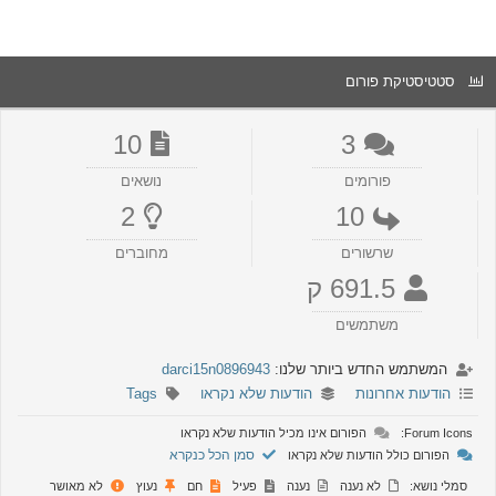
סטטיסטיקת פורום
10
3
פורומים
נושאים
2
10
שרשורים
מחוברים
691.5 ק
משתמשים
המשתמש החדש ביותר שלנו:
darci15n0896943
הודעות אחרונות
הודעות שלא נקראו
Tags
Forum Icons:
הפורום אינו מכיל הודעות שלא נקראו
סמן הכל כנקרא
הפורום כולל הודעות שלא נקראו
סמלי נושא:
לא נענה
נענה
פעיל
חם
נעוץ
לא מאושר