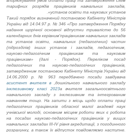
впорядкування умов оплати праці та затвердження схем
тарифних розрядів працівників навчальних закладів,
установ освіти та наукових установ».
Такий порядок визначений постановою Кабінету Міністрів
України від 14.04.97 р. № 346 «Про затвердження Порядку
надання щорічної основної відпустки тривалістю до 56
календарних днів керівним'працівникам навчальних закладів
та установ освіти, навчальних (педагогічних) частин
(підрозділів) інших установ і закладів, педагогічним,
науково-педагогічним працівникам та науковим
працівникам» (далі - Порядок). Переліком посад
педагогічних та науково-педагогічних працівників,
затвердженим постановою Кабінету Міністрів України від
14.06.2000 р. № 963 передбачено посади завідувача
асистент вчителя в
дошкільного навчального закладу,
інклюзивному класі 2023
а вчителя загальноосвітнього
навчального закладу з інклюзивним та інтегрованим
навчанням тощо. На запити з місць щодо оплати праці
педагогічних працівників обласної малої академії наук
учнівської молоді, основним місцем роботи яких є робота
на посадах науково-педагогічних працівників у вищих
навчальних закладах III-IV рівня акредитації, з погодинного
розрахунку, а також їх відпусток повідомляємо наступне.