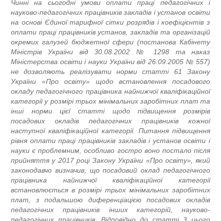
Чинні на сьогодні умови оплати праці педагогічних і
науково-педагогічних працівників закладів і установ освіти
на основі Єдиної тарифної сітки розрядів і коефіцієнтів з
оплати праці працівників установ, закладів та організацій
окремих галузей бюджетної сфери (постанова Кабінету
Міністрів України від 30.08.2002 № 1298 та наказ
Міністерства освіти і науки України від 26.09.2005 № 557)
не дозволяють реалізувати норми статті 61 Закону
України «Про освіту» щодо встановлення посадового
окладу педагогічного працівника найнижчої кваліфікаційної
категорії у розмірі трьох мінімальних заробітних плат та
інші норми цієї статті щодо підвищення розмірів
посадових окладів педагогічних працівників кожної
наступної кваліфікаційної категорії. Питання підвищення
рівня оплати праці працівників закладів і установ освіти і
науки є проблемним, особливо гостро воно постало після
прийняття у 2017 році Закону України «Про освіту», який
законодавчо визначив, що посадовий оклад педагогічного
працівника найнижчої кваліфікаційної категорії
встановлюється в розмірі трьох мінімальних заробітних
плат, з подальшою диференціацією посадових окладів
педагогічних працівників інших категорій, науково-
педагогічних працівників. Відповідно до статті 3 цього