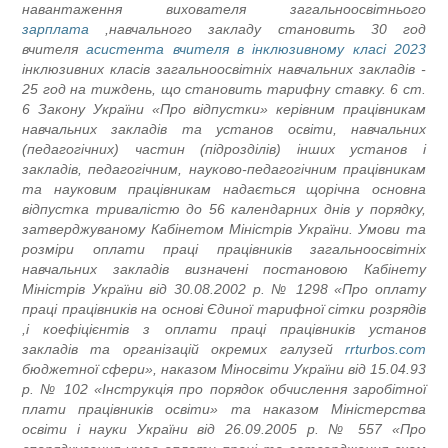
навантаження вихователя загальноосвітнього
зарплата
навчального закладу становить 30 год,
вчителя
асистента вчителя в інклюзивному класі 2023
інклюзивних класів загальноосвітніх навчальних закладів -
25 год на тиждень, що становить тарифну ставку. 6 ст.
6 Закону України «Про відпустки» керівним працівникам
навчальних закладів та установ освіти, навчальних
(педагогічних) частин (підрозділів) інших установ і
закладів, педагогічним, науково-педагогічним працівникам
та науковим працівникам надається щорічна основна
відпустка тривалістю до 56 календарних днів у порядку,
затверджуваному Кабінетом Міністрів України. Умови та
розміри оплати праці працівників загальноосвітніх
навчальних закладів визначені постановою Кабінету
Міністрів України від 30.08.2002 р. № 1298 «Про оплату
праці працівників на основі Єдиної тарифної сітки розрядів
і коефіцієнтів з оплати праці працівників установ,
закладів та організацій окремих галузей
rrturbos.com
бюджетної сфери», наказом Міносвіти України від 15.04.93
р. № 102 «Інструкція про порядок обчислення заробітної
плати працівників освіти» та наказом Міністерства
освіти і науки України від 26.09.2005 р. № 557 «Про