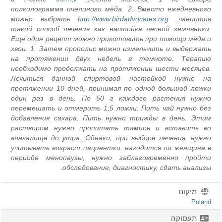
полкилограмма пчелиного мёда. 2. Вместо ежедневног
можно выбрать
http://www.birdadvocates.org
чаепития
такой способ лечения как настойка лесной земляники
Ещё один рецепт можно приготовить при помощи мёда 
хвои. 1. Затем прополис можно измельчить и выдержат
на протяжении двух недель в темноте. Терапи
необходимо продолжать на протяжении шести месяцев
Лечиться данной спиртовой настойкой нужно н
протяжении 10 дней, принимая по одной большой ложк
один раз в день. По 50 г каждого растения нужн
перемешать и отмерить 1,5 ложки. Пить чай нужно бе
добавления сахара. Пить нужно трижды в день. Эти
раствором нужно пропитать тампон и вставить в
влагалище до утра. Однако, при выборе лечения, нужн
учитывать возраст пациентки, находится ли женщина 
периоде менопаузы, нужно заблаговременно пройт
обследование, диагностику, сдать анализы
מיקום
Polan
תעסוקה