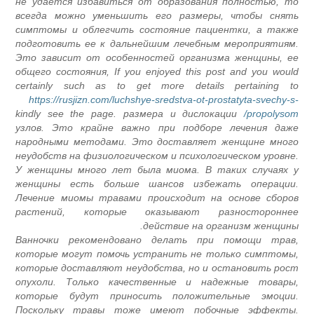
не удается избавиться от образования полностью, т
всегда можно уменьшить его размеры, чтобы снят
симптомы и облегчить состояние пациентки, а такж
подготовить ее к дальнейшим лечебным мероприятиям
Это зависит от особенностей организма женщины, е
общего состояния, If you enjoyed this post and you woul
certainly such as to get more details pertaining t
https://rusjizn.com/luchshye-sredstva-ot-prostatyta-svechy-s
kindly see the page. размера и дислокации
propolysom
узлов. Это крайне важно при подборе лечения даж
народными методами. Это доставляет женщине мног
неудобств на физиологическом и психологическом уровне
У женщины много лет была миома. В таких случаях 
женщины есть больше шансов избежать операции
Лечение миомы травами происходит на основе сборо
растений, которые оказывают разносторонне
действие на организм женщины
Ванночки рекомендовано делать при помощи трав
которые могут помочь устранить не только симптомы
которые доставляют неудобства, но и остановить рос
опухоли. Только качественные и надежные товары
которые будут приносить положительные эмоции
Поскольку травы тоже имеют побочные эффекты