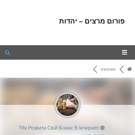
פורום מרצים – יהדות
משתמשים
Як Розвити Свій Бізнес В Інтернеті?