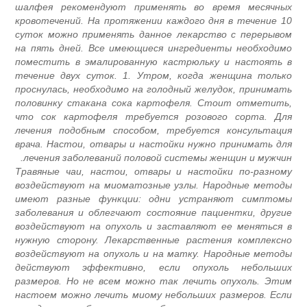
шалфея рекомендуют применять во время месячны
кровотечений. На протяжении каждого дня в течение 1
суток можно применять данное лекарство с перерыво
на пять дней. Все имеющиеся ингредиенты необходим
поместить в эмалированную кастрюльку и настоять 
течение двух суток. 1. Утром, когда женщина тольк
проснулась, необходимо на голодный желудок, принимат
половинку стакана сока картофеля. Стоит отметить
что сок картофеля требуется розового сорта. Дл
лечения подобным способом, требуется консультаци
врача. Настои, отвары и настойки нужно принимать дл
лечения заболеваний половой системы женщин и мужчин
Травяные чаи, настои, отвары и настойки по-разном
воздействуют на миоматозные узлы. Народные метод
имеют разные функции: одни устраняют симптом
заболевания и облегчают состояние пациентки, други
воздействуют на опухоль и заставляют ее меняться 
нужную сторону. Лекарственные растения комплексн
воздействуют на опухоль и на матку. Народные метод
действуют эффективно, если опухоль небольши
размеров. Но не всем можно так лечить опухоль. Эти
настоем можно лечить миому небольших размеров. Есл