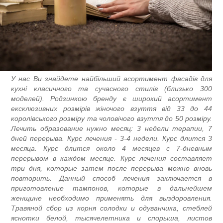
У нас Ви знайдете найбільший асортимент фасадів дл
кухні класичного та сучасного стилів (близько 30
моделей). Родзинкою бренду є широкий асортимен
ексклюзивних розмірів жіночого взуття від 33 до 4
королівського розміру та чоловічого взуття до 50 розміру
Лечить образование нужно месяц: 3 недели терапии, 
дней перерыва. Курс лечения - 3-4 недели. Курс длится 
месяца. Курс длится около 4 месяцев с 7-дневны
перерывом в каждом месяце. Курс лечения составляе
три дня, которые затем после перерыва можно внов
повторить. Данный способ лечения заключается 
приготовление тампонов, которые в дальнейше
женщине необходимо применять для выздоровления
Травяной сбор из корня солодки и одуванчика, стебле
яснотки белой, тысячелетника и спорыша, листо