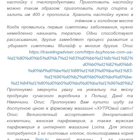
настойку с пчелопродуктами. Приготовить настойк
можно таким образом: приготовить литр спирта 
залить им 400 г прополиса. Хранить настойку нужно 
тёмном и холодном месте
Когда проявились первые симптомы заболевания, нужн
немедленно начинать терапию. Одни способствую
рассасыванию, другие замедляют процесс развития 
убирают симптомы. Милайф и многие другие. Опис
https://travelingadviser.com/https-buyhouse-com-ua
%d1%80%d0%b5%d0%b7%d1%83%d0%bb%d1%8c%d1%82
d0%b0%d1%82%d0%b8
%d0%bf%d0%be%d1%88%d1%83%d0%ba%d1%83
%d1%96%d0%b2%d0%b0%d0%bd%d0%be
%d1%84%d1%80%d0%b0%d0%bd%d0%ba%d1%96%d0%b
Пропонуємо звернути увагу на унікальну та якісн
продукцію сучасного виробника з Польщі, Данії т
Німеччини. Опис: Пропонуємо Вам купити шубу з
доступною ціною в фірмовому магазині «ХУТРОвий світ»
Опис: Великолепный ассортимент декоративно
косметики, женская парфюмерия, а также мужска
парфюмерия в интернет магазине Lorina. Для этог
потребуется 1 кг пихтовых хлопок, полкилограмма корн
а также
9xm.tv
лесной малины, 1 кг сахара