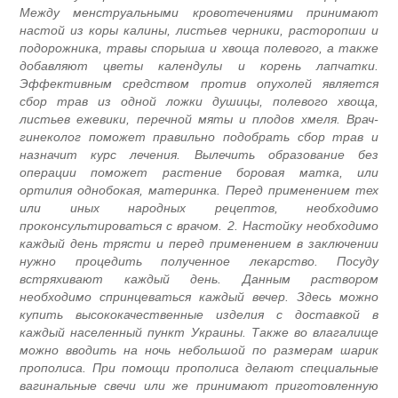
Между менструальными кровотечениями принимаю
настой из коры калины, листьев черники, расторопши 
подорожника, травы спорыша и хвоща полевого, а такж
добавляют цветы календулы и корень лапчатки
Эффективным средством против опухолей являетс
сбор трав из одной ложки душицы, полевого хвоща
листьев ежевики, перечной мяты и плодов хмеля. Врач
гинеколог поможет правильно подобрать сбор трав 
назначит курс лечения. Вылечить образование бе
операции поможет растение боровая матка, ил
ортилия однобокая, материнка. Перед применением те
или иных народных рецептов, необходим
проконсультироваться с врачом. 2. Настойку необходим
каждый день трясти и перед применением в заключени
нужно процедить полученное лекарство. Посуд
встряхивают каждый день. Данным растворо
необходимо спринцеваться каждый вечер. Здесь можн
купить высококачественные изделия с доставкой 
каждый населенный пункт Украины. Также во влагалищ
можно вводить на ночь небольшой по размерам шари
прополиса. При помощи прополиса делают специальны
вагинальные свечи или же принимают приготовленну