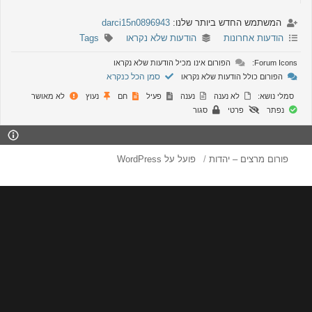
המשתמש החדש ביותר שלנו:
darci15n0896943
הודעות אחרונות
הודעות שלא נקראו
Tags
Forum Icons
הפורום אינו מכיל הודעות שלא נקראו
סמן הכל כנקרא
הפורום כולל הודעות שלא נקראו
סמלי נושא:
לא נענה
נענה
פעיל
חם
נעוץ
לא מאושר
נפתר
פרטי
סגור
פורום מרצים – יהדות
פועל על WordPress