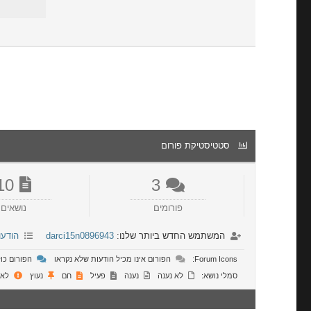
סטטיסטיקת פורום
10
3
פורומים
נושאים
המשתמש החדש ביותר שלנו:
darci15n0896943
הודעו
Forum Icons:
הפורום אינו מכיל הודעות שלא נקראו
הפורום כול
סמלי נושא:
לא נענה
נענה
פעיל
חם
נעוץ
לא 