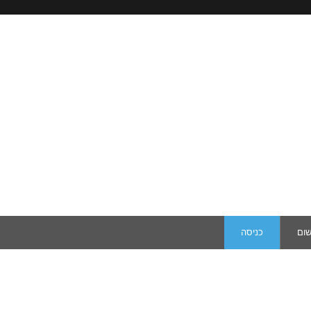
שום
כניסה