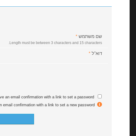
שם משתמש
*
Length must be between 3 characters and 15 characters.
דוא"ל
*
ive an email confirmation with a link to set a password.
After registration you will receive an email confirmation with a link to set a new password