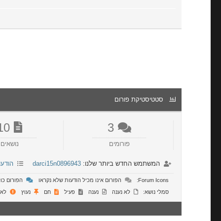
סטטיסטיקת פורום
10
3
פורומים
נושאים
המשתמש החדש ביותר שלנו:
darci15n0896943
הודעו
Forum Icons:
הפורום אינו מכיל הודעות שלא נקראו
הפורום כול
סמלי נושא:
לא נענה
נענה
פעיל
חם
נעוץ
לא 