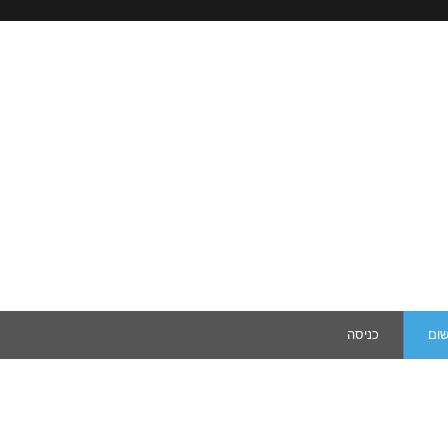
שום
כניסה