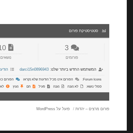
סטטיסטיקת פורום
10
3
פורומים
נושאים
המשתמש החדש ביותר שלנו:
darci15n0896943
הודעו
Forum Icons:
הפורום אינו מכיל הודעות שלא נקראו
הפורום כול
סמלי נושא:
לא נענה
נענה
פעיל
חם
נעוץ
לא 
פורום מרצים – יהדות
פועל על WordPress