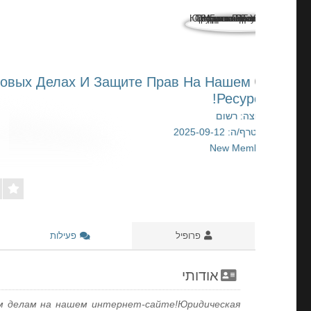
довых Делах И Защите Прав На Нашем
Ресурсе!
קבוצה: רשום
הצטרף/ה: 2025-09-12
New Member
פרופיל
פעילות
אודותי
ым делам на нашем интернет-сайте!Юридическая