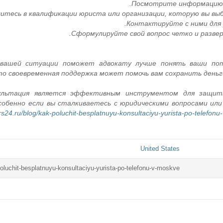
Посмотрите информацию н
итесь в квалификации юриста или организации, которую вы выб
Контактируйте с ними для 
Сформулируйте свой вопрос четко и развер
 вашей ситуации поможет адвокату лучше понять ваши пот
о своевременная поддержка может помочь вам сохранить деньги
нсультация является эффективным инструментом для защит
особенно если вы сталкиваетесь с юридическими вопросами или
s24.ru/blog/kak-poluchit-besplatnuyu-konsultaciyu-yurista-po-telefon
United States
oluchit-besplatnuyu-konsultaciyu-yurista-po-telefonu-v-moskve