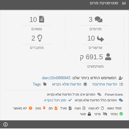
סטטיסטיקת פורום
10
3
פורומים
נושאים
2
10
שרשורים
מחוברים
691.5 ק
משתמשים
המשתמש החדש ביותר שלנו:
darci15n0896943
הודעות אחרונות
הודעות שלא נקראו
Tags
Forum Icons:
הפורום אינו מכיל הודעות שלא נקראו
סמן הכל כנקרא
הפורום כולל הודעות שלא נקראו
סמלי נושא:
לא נענה
נענה
פעיל
חם
נעוץ
לא מאושר
נפתר
פרטי
סגור