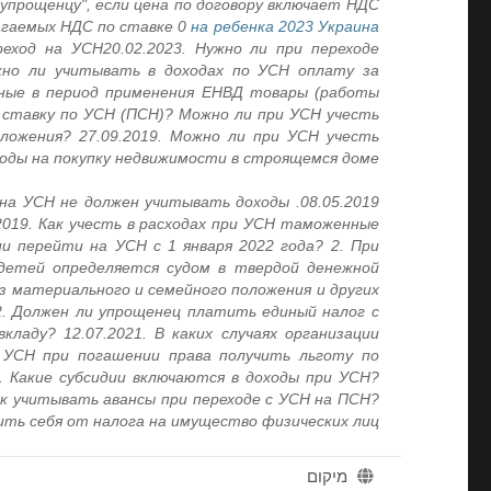
упрощенцу", если цена по договору включает НДС,
агаемых НДС по ставке 0
на ребенка 2023 Украина
еход на УСН20.02.2023. Нужно ли при переходе
ужно ли учитывать в доходах по УСН оплату за
ные в период применения ЕНВД товары (работы,
 ставку по УСН (ПСН)? Можно ли при УСН учесть
иложения? 27.09.2019. Можно ли при УСН учесть
оды на покупку недвижимости в строящемся доме
ель на УСН не должен учитывать доходы
019. Как учесть в расходах при УСН таможенные
и перейти на УСН с 1 января 2022 года? 2. При
детей определяется судом в твердой денежной
з материального и семейного положения и других
2. Должен ли упрощенец платить единый налог с
кладу? 12.07.2021. В каких случаях организации
и УСН при погашении права
получить льготу по
9. Какие субсидии включаются в доходы при УСН?
Как учитывать авансы при переходе с УСН на ПСН?
ить себя от налога на имущество физических лиц
מיקום