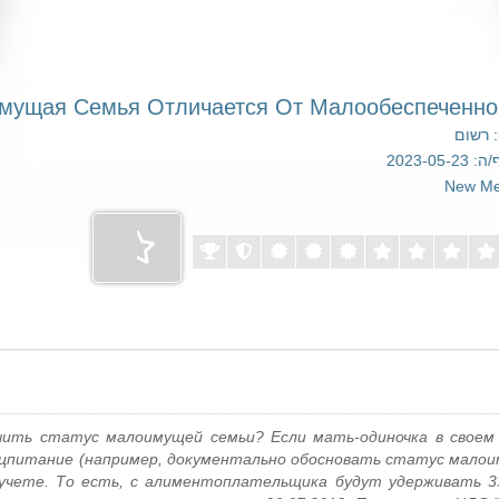
 רשום
2023-05-
New M
чить статус малоимущей семьи? Если мать-одиночка в своем 
цпитание (например, документально обосновать статус малоим
учете. То есть, с алиментоплательщика будут удерживать 33