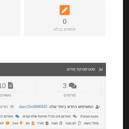
0
פוסטים בבלוג
סטטיסטיקת פורום
10
3
פורומים
נושאים
המשתמש החדש ביותר שלנו:
darci15n0896943
הודעו
Forum Icons:
הפורום אינו מכיל הודעות שלא נקראו
הפורום כול
סמלי נושא:
לא נענה
נענה
פעיל
חם
נעוץ
לא 