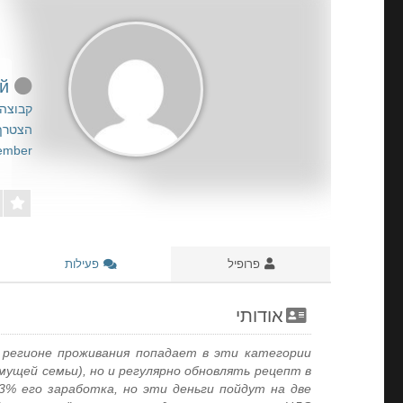
Чем Малоимущая Семья Отличается От Малообеспеченной
קבוצה:
הצטרף/ה: 23
ember
פרופיל
פעילות
אודותי
регионе проживания попадает в эти категории,
ущей семьи), но и регулярно обновлять рецепт в
% его заработка, но эти деньги пойдут на две