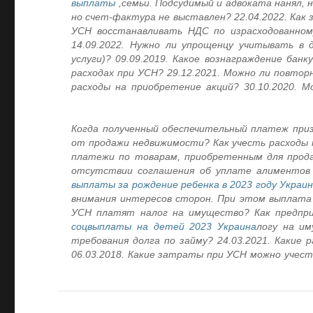
выплаты
семьи. Подсудимый и адвоката нанял, 
но счет-фактура не выставлен? 22.04.2022. Как
УСН восстанавливать НДС по израсходованно
14.09.2022. Нужно ли упрощенцу учитывать в 
услуги)? 09.09.2019. Какое вознаграждение банк
расходах при УСН? 29.12.2021. Можно ли повто
расходы на приобретение акций? 30.10.2020. М
08.05.2019. Когда полученный обеспечительный пла
от продажи недвижимости? Как учесть расходы 
платежи по товарам, приобретенным для продаж
отсутствии соглашения об уплате алиментов 
выплаты за рождение ребенка в 2023 году Украи
внимания интересов сторон. При этом выплата 
УСН платят налог на имущество? Как предпр
соцвыплаты на детей 2023 Украина
логу на им
требования долга по займу? 24.03.2021. Какие 
06.03.2018. Какие затраты при УСН можно учесть