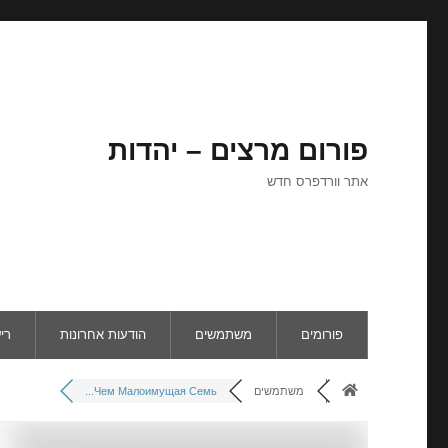
פורום מרצים – יהדות
אתר וורדפרס חדש
פורומים
משתמשים
הודעות אחרונות
רי
משתמשים
Чем Малоимущая Семь...