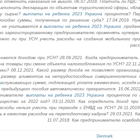
но отменить наказание не вышло. 06.07.2018. Платить ли НДС "
 заполнить декларацию по объектам туристической сферы, обл
му сырью?
выплаты на ребенка 2023 Украина
процентов? Пер
доходах суммы, полученные по решению суда? 17.04.2019. Н
у не учитывается в
выплаты на ребенка 2023 Украина
продан
рно зарегистрированному предпринимателю применять нулевую
ожно ли при УСН учесть расходы на создание мобильного пр
расх
теж признается доходом при УСН? 28.09.2021. Когда предпринимат
на товары при смене объекта налогообложения по УСН? 22.11.2
и? 08.12.2021. Какой размер дохода не позволяет организаци
размер алиментов на нетрудоспособных совершеннолетних 
на
служивающих
сумме, подлежащей уплате ежемесячно, исходя и
предыдущего пособия автоматически прекратится. 15.06.202
инимателю
выплаты на ребенка 2023 Украина
процентов по в
ущество за 2022 год? 03.11.2020. Как определить доход пр
расходы нельзя учесть при переходе с ЕНВД на УСН? 26.11.201
 в качестве расходов на переподготовку кадров? 29.03.2021. 
11.07.2018. Как предпринимателю освобод
Denmark