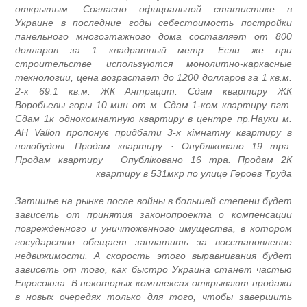
открытым. Согласно официальной статистике в
Украине в последние годы себестоимость постройки
панельного многоэтажного дома составляет от 800
долларов за 1 квадратный метр. Если же при
строительстве используются монолитно-каркасные
технологии, цена возрастает до 1200 долларов за 1 кв.м.
2-к 69.1 кв.м. ЖК Антрацит. Сдам квартиру ЖК
Воробьевы горы 10 мин от м. Сдам 1-ком квартиру пгт.
Сдам 1к однокомнатную квартиру в центре пр.Науки м.
АН Valion пропонує придбати 3-х кімнатну квартиру в
новобудові. Продам квартиру · Опубліковано 19 тра.
Продам квартиру · Опубліковано 16 тра. Продам 2К
квартиру в 531мкр по улице Героев Труда
Затишье на рынке после войны в большей степени будет
зависеть от принятия законопроекта о компенсации
поврежденного и уничтоженного имущества, в котором
государство обещает заплатить за восстановление
недвижимости. А скорость этого выравнивания будет
зависеть от того, как быстро Украина станет частью
Евросоюза. В некоторых комплексах открывают продажи
в новых очередях только для того, чтобы завершить