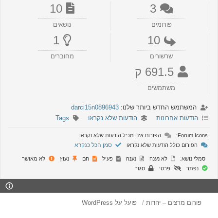
10
3
פורומים
נושאים
1
10
שרשורים
מחוברים
691.5 ק
משתמשים
המשתמש החדש ביותר שלנו:
darci15n0896943
הודעות אחרונות
הודעות שלא נקראו
Tags
Forum Icons:
הפורום אינו מכיל הודעות שלא נקראו
סמן הכל כנקרא
הפורום כולל הודעות שלא נקראו
סמלי נושא:
לא נענה
נענה
פעיל
חם
נעוץ
לא מאושר
נפתר
פרטי
סגור
פורום מרצים – יהדות
פועל על WordPress