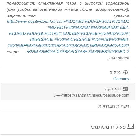
понадобится: стеклянная тара с широкой горловино
(для удобства извлечения жмыха после приготовления)
герметичная крышка
http://www.positivebunker.com/%D1%8D%D0%BA%D1%81%D
%82%D1%80%D0%B0%D0%BA%D1%82
%D0%B2%D0%BE%D1%81%D0%BA%D0%BE%D0%B2%D0
BE%D0%B9-%D0%BC%D0%BE%D0%BB%D0%B8
%D0%BF%D1%80%D0%B8%D0%BC%D0%B5%D0%BD%D0
спирт
B5%D0%BD%D0%B8%D0%B5-%D0%B8%D0%BD-2
или водка
מיקום
German
תעסוקה
https://santmartinsegurosesaude.com/-----
שתות חברתיות
פעילות משתמש