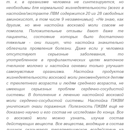
т. к. в организме человека не синтезируется, н
необходимы для нормальной жизнедеятельности (всего 
настойке/экстракте ЛВМ содержится 20 из 28 свободны
аминокислот, в том числе 9 незаменимых). «Не знаю, ка
другим, но мне настойка восковой моли совсем н
помогла. Положительные отзывы дают даже т
пациенты, состояние которых было достаточн
тяжелым - они пишут, что настойка значительн
облегчила проявления болезни. Даже если у человек
отсутствуют серьезные заболевания, т
употребленное в профилактических целях маточно
пчелиное молочко и настойка огневки только улучша
самочувствие организма. Настойка продукто
жизнедеятельности восковой моли рекомендуется детя
с трехлетнего возраста и людям среднего возраста, н
имеющих серьезных проблем сердечно-сосудисто
системы. В дополнение к лечению настойкой восково
моли сердечно-сосудистой системы. Настойка ПЖВ
уничтожит очаги поражения. Полезность ПЖВМ ещё н
доказано научно и его состав не исследован до конца. Вс
о восковой моли можно узнать, изучив соста
действующих веществ. Все вещества, входящие в соста
личинок оказывают терапевтическое воздействие н