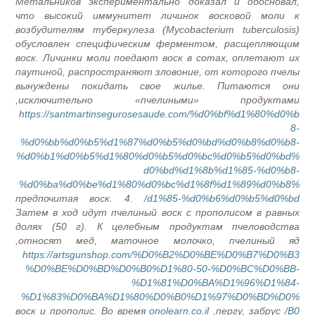
Метальников экспериментально доказал и обосновал
что высокий иммунитет личинок восковой моли 
возбудителям туберкулеза (Mycobacterium tuberculosis
обусловлен специфическим ферментом, расщепляющи
воск. Личинки моли поедают воск в сотах, оплетают и
паутиной, распространяют зловоние, от которого пчел
вынуждены покидать свое жилье. Питаются он
исключительно «пчелиными» продуктами
https://santmartinsegurosesaude.com/%d0%bf%d1%80%d0%
8
%d0%bb%d0%b5%d1%87%d0%b5%d0%bd%d0%b8%d0%b8
%d0%b1%d0%b5%d1%80%d0%b5%d0%bc%d0%b5%d0%bd
d0%bd%d1%8b%d1%85-%d0%b8
%d0%ba%d0%be%d1%80%d0%bc%d1%8f%d1%89%d0%b8
предпочитая воск. 4.
d1%85-%d0%b6%d0%b5%d0%bd
Затем в ход идут пчелиный воск с прополисом в равны
долях (50 г). К целебным продуктам пчеловодств
относят мед, маточное молочко, пчелиный яд
https://artsgunshop.com/%D0%B2%D0%BE%D0%B7%D0%B
%D0%BE%D0%BD%D0%B0%D1%80-50-%D0%BC%D0%BB
%D1%81%D0%BA%D1%96%D1%84
%D1%83%D0%BA%D1%80%D0%B0%D1%97%D0%BD%D0
воск и прополис. Во время
onolearn.co.il
пергу, забрус,
B0