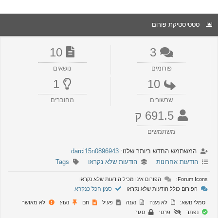
סטטיסטיקת פורום
10
3
פורומים
נושאים
1
10
שרשורים
מחוברים
691.5 ק
משתמשים
המשתמש החדש ביותר שלנו:
darci15n0896943
הודעות אחרונות
הודעות שלא נקראו
Tags
Forum Icons
הפורום אינו מכיל הודעות שלא נקראו
סמן הכל כנקרא
הפורום כולל הודעות שלא נקראו
סמלי נושא:
לא נענה
נענה
פעיל
חם
נעוץ
לא מאושר
נפתר
פרטי
סגור