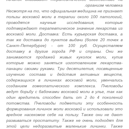
организм человека
Несмотря на то, что официальная медицина не признае
пользы восковой моли в терапии около 100 патологий
проводятся научные исследования, которы
подтверждают терапевтическое значение лекарства и
восковой моли. Доставка: Есть курьерская доставка, 
так же доставка до пунктов выдачи (более 20 точек 
Санкт-Петербурге) - от 100 руб. Осуществляе
доставку в другие города РФ и страны. Они ж
занимаются продажей живых куколок моли, купи
которые можно заняться изготовлением лекарства
панацеи своими руками. Три десятилетия, посвященны
изучению состава и действия активных веществ
содержащихся в личинках восковой моли, увенчалис
созданием гомеопатического комплекса. Пчеловод
ведут борьбу с бабочками восковой моли в улье, так ка
один вредитель способен дать от 2 до 4 поколени
потомства. Пчеловоды подметили эту особенност
формирования личинок моли восковой и использовали эт
вредное насекомое себе на пользу. Также они не даю
развиваться простатиту. Также не очень подходят дл
этой цели недоразвитые маленькие личинки. Такж