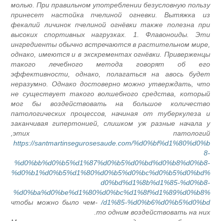
молью. При правильном употреблении безусловную польз
принесет настойка пчелиной огневки. Вытяжка и
фекалий личинок пчелиной огнёвки также полезна пр
высоких спортивных нагрузках. 1. Флавоноиды. Эт
ингредиенты обычно встречаются в растительном мире
однако, имеются и в экскрементах огнёвки. Приверженц
такого лечебного метода говорят об ег
эффективности, однако, полагаться на авось буде
неразумно. Однако достоверно можно утверждать, чт
не существует такого волшебного средства, которы
мог бы воздействовать на большое количеств
патологических процессов, начиная от туберкулеза 
заканчивая гипертонией, слишком уж разные начала 
этих патологий
https://santmartinsegurosesaude.com/%d0%bf%d1%80%d0%
8
%d0%bb%d0%b5%d1%87%d0%b5%d0%bd%d0%b8%d0%b8
%d0%b1%d0%b5%d1%80%d0%b5%d0%bc%d0%b5%d0%bd
d0%bd%d1%8b%d1%85-%d0%b8
%d0%ba%d0%be%d1%80%d0%bc%d1%8f%d1%89%d0%b8
чтобы можно было чем-
d1%85-%d0%b6%d0%b5%d0%bd
то одним воздействовать на них