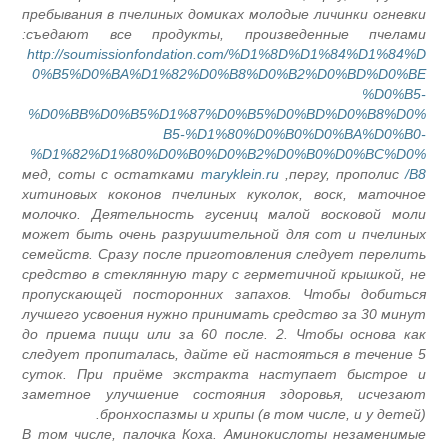
пребывания в пчелиных домиках молодые личинки огневк
съедают все продукты, произведенные пчелами
http://soumissionfondation.com/%D1%8D%D1%84%D1%84%
0%B5%D0%BA%D1%82%D0%B8%D0%B2%D0%BD%D0%B
%D0%B5
%D0%BB%D0%B5%D1%87%D0%B5%D0%BD%D0%B8%D0
B5-%D1%80%D0%B0%D0%BA%D0%B0
%D1%82%D1%80%D0%B0%D0%B2%D0%B0%D0%BC%D0
мед, соты с остатками
maryklein.ru
пергу, прополис,
B8
хитиновых коконов пчелиных куколок, воск, маточно
молочко. Деятельность гусениц малой восковой мол
может быть очень разрушительной для сот и пчелины
семейств. Сразу после приготовления следует перелит
средство в стеклянную тару с герметичной крышкой, н
пропускающей посторонних запахов. Чтобы добитьс
лучшего усвоения нужно принимать средство за 30 мину
до приема пищи или за 60 после. 2. Чтобы основа ка
следует пропиталась, дайте ей настояться в течение 
суток. При приёме экстракта наступает быстрое 
заметное улучшение состояния здоровья, исчезаю
бронхоспазмы и хрипы (в том числе, и у детей)
В том числе, палочка Коха. Аминокислоты незаменимы