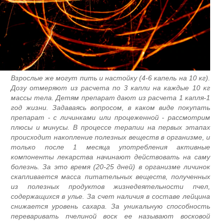
Взрослые же могут пить и настойку (4-6 капель на 10 кг)
Дозу отмеряют из расчета по 3 капли на каждые 10 к
массы тела. Детям препарат дают из расчета 1 капля-
год жизни. Задаваясь вопросом, в каком виде покупат
препарат - с личинками или процеженной - рассмотри
плюсы и минусы. В процессе терапии на первых этапа
происходит накопление полезных веществ в организме, 
только после 1 месяца употребления активны
компоненты лекарства начинают действовать на сам
болезнь. За это время (20-25 дней) в организме личино
скапливается масса питательных веществ, полученны
из полезных продуктов жизнедеятельности пчел
содержащихся в улье. За счет наличия в составе лейцин
снижается уровень сахара. За уникальную способност
переваривать пчелиной воск ее называют восково